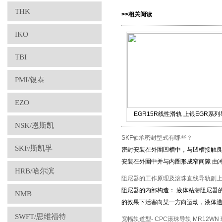
THK
>>相关阅读
IKO
TBI
PMI/银泰
EZO
EGR15R线性滑轨 上银EGR系列
NSK/恩斯凯
SKF轴承密封型式有哪些？
SKF/斯凯孚
密封安装在外圈凹槽中，与凹槽接触良好
安装在外圈中并与内圈形成窄间隙 由
HRB/哈尔滨
阻尼器的工作原理及滚珠直线导轨副
阻尼器的内部构造： 液体粘滞阻尼器
NMB
的效果下活塞向某一方向运动，液体
SWFT/思维福特
宽幅轨道型- CPC滚珠导轨 MR12WN