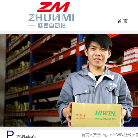
首 页
P
首页
>
产品中心
>
HIWIN/上银
>
产品中心