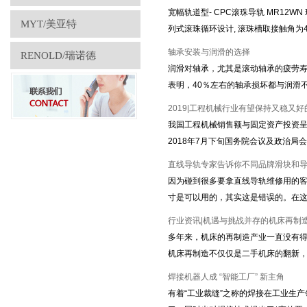
宽幅轨道型- CPC滚珠导轨 MR12W
MYT/美亚特
列式滚珠循环设计, 滚珠槽取接触角为
轴承安装与润滑的选择
RENOLD/瑞诺德
润滑对轴承，尤其是滚动轴承的疲劳
表明，40％左右的轴承损坏都与润滑
2019|工程机械行业有望保持又稳又
我国工程机械销售额与固定资产投资呈
2018年7月下旬国务院会议及政治局
直线导轨专家告诉你不同品牌滑块和
因为碰到很多要拿直线导轨维修用的
寸是可以用的，其实这是错误的。在
行业资讯|机遇与挑战并存的机床再制
多年来，机床的再制造产业一直没有
机床再制造不仅仅是二手机床的翻新
焊接机器人成 “智能工厂” 新主角
有着“工业裁缝”之称的焊接在工业生