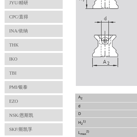
JYU/精研
CPC/直得
INA/依纳
THK
IKO
TBI
PMI/银泰
A
2
EZO
d
D
NSK/恩斯凯
1)
H
2
SKF/斯凯孚
2)
L
max