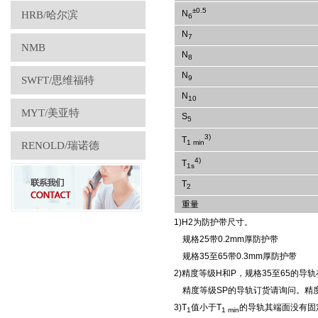
±0.5
N
HRB/哈尔滨
6
N
7
NMB
N
8
N
9
SWFT/思维福特
N
10
MYT/美亚特
S
5
3)
T
1 min
RENOLD/瑞诺德
4)
T
1s
T
2
重量
1)H2为防护带尺寸。
规格25带0.2mm厚防护带
规格35至65带0.3mm厚防护带
2)精度等级H和P，规格35至65的导
精度等级SP的导轨订货请询问。精度等
3)T
值小于T
的导轨其端面没有固
1
1 min