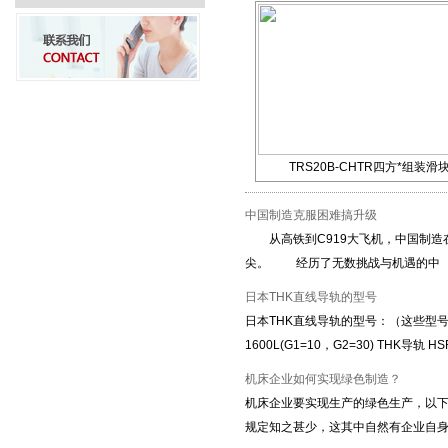
REXROTH
R162479370
四方
REXROTH
R162471370
四方
REXROTH
R162472420
四方
REXROTH
R162473224
四方
THK
HSR-30M1LR
四方
TRS20B-CHTR四方*组装滑
THK
SHS30LR
四方
中国制造克服困难搞升级
从高铁到C919大飞机，中国制造在
尖。 经历了无数挑战与机遇的中
日本THK直线导轨的型号
日本THK直线导轨的型号：（这些型号我们
1600L(G1=10，G2=30) THK导轨 HS
机床企业如何实现绿色制造？
机床企业要实现生产的绿色生产，以下
规定知之甚少，这其中自然有企业自