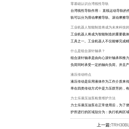
零基础认识台湾线性导轨
台湾线性导轨作用： 直线运动导轨的
轨可以分为滑动摩擦导轨、滚动摩擦
工业机器人智能制造将成为未来科技
工业机器人将成为智能制造的重要载体
工具之一。工业机器人不仅能够完成
什么是组合滚针轴承？
组合滚针轴承是由向心滚针轴承和推力
负荷同时承受一定的轴向负荷。并且
液压传动特点
液压传动是应用液体作为工作介质来传
率在四类传动方式中是力压群芳的，
力士乐液压油泵检查维护方法
力士乐液压油泵在正常使用后，为了
护所进行的区域划分为：执行机构区
上一篇:
TRH30