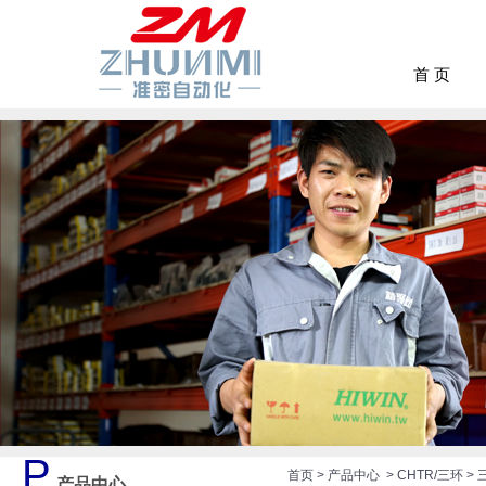
首 页
P
首页
>
产品中心
>
CHTR/三环
>
产品中心