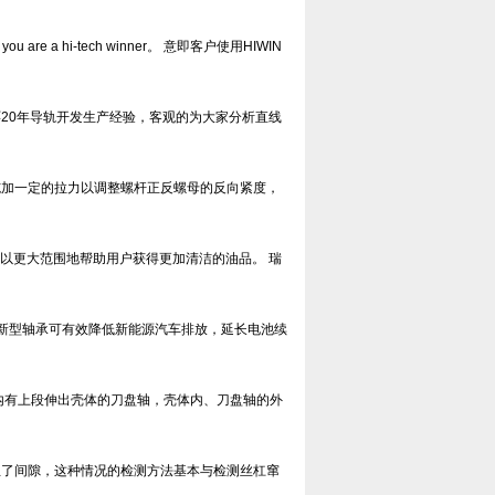
re a hi-tech winner。 意即客户使用HIWIN
20年导轨开发生产经验，客观的为大家分析直线
施加一定的拉力以调整螺杆正反螺母的反向紧度，
以更大范围地帮助用户获得更加清洁的油品。 瑞
：新型轴承可有效降低新能源汽车排放，延长电池续
内有上段伸出壳体的刀盘轴，壳体内、刀盘轴的外
生了间隙，这种情况的检测方法基本与检测丝杠窜