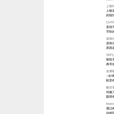
上银
上银是
的线
CHT
直线
导轨
滚珠
滚珠
原因
SK
斯凯
典哥德
舍弗
--
航里程
数控
伺服
圆周
hi
通过
动相