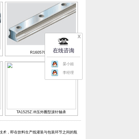
x
R160570931
晏小姐
李经理
TA1525Z 冲压外圈型滚针轴承
送技术，即在饮料生产线灌装与包装环节之间的瓶