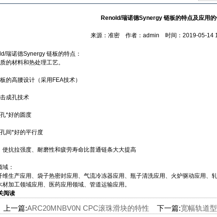
Renold/瑞诺德Synergy 链板的特点及应用
来源：准密 作者：admin 时间：2019-05-14 11
old/瑞诺德Synergy 链板的特点：
优质的材料和热处理工艺。
链板的高腰设计（采用FEA技术）
球击成孔技术
销孔*好的圆度
销孔间*好的平行度
：使抗拉强度、耐磨性和疲劳寿命比普通链条大大提高
领域：
纤维生产应用、袋子热密封应用、气流冷冻器应用、瓶子清洗应用、火炉驱动应用、
木材加工领域应用、医药应用领域、管道运输应用。
关阅读
上一篇:
ARC20MNBV0N CPC滚珠滑块的特性
下一篇:
宽幅轨道型-