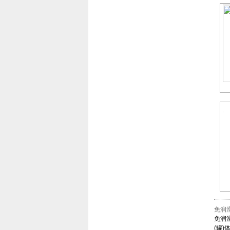
免润
免润
(罐