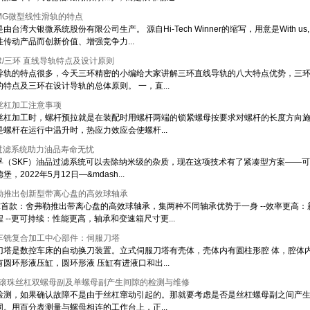
MG微型线性滑轨的特点
由台湾大银微系统股份有限公司生产。 源自Hi-Tech Winner的缩写，用意是With us, you a
性传动产品而创新价值、增强竞争力...
R/三环 直线导轨特点及设计原则
导轨的特点很多，今天三环精密的小编给大家讲解三环直线导轨的八大特点优势，三环
的特点及三环在设计导轨的总体原则。 一，直...
丝杠加工注意事项
丝杠加工时，螺杆预拉就是在装配时用螺杆两端的锁紧螺母按要求对螺杆的长度方向
是螺杆在运行中温升时，热应力效应会使螺杆...
F过滤系统助力油品寿命无忧
孚（SKF）油品过滤系统可以去除纳米级的杂质，现在这项技术有了紧凑型方案——可
堡，2022年5月12日—&mdash...
勒推出创新型带离心盘的高效球轴承
全球首款：舍弗勒推出带离心盘的高效球轴承，集两种不同轴承优势于一身 --效率更高
 --更可持续：性能更高，轴承和变速箱尺寸更...
车铣复合加工中心部件：伺服刀塔
刀塔是数控车床的自动换刀装置。立式伺服刀塔有壳体，壳体内有圆柱形腔 体，腔体
有圆环形液压缸，圆环形液 压缸有进液口和出...
win滚珠丝杠双螺母副及单螺母副产生间隙的检测与维修
检测，如果确认故障不是由于丝杠窜动引起的。那就要考虑是否是丝杠螺母副之间产
同。用百分表测量与螺母相连的工作台上，正...