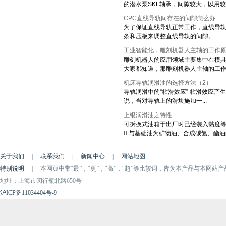
的潜水泵SKF轴承，间隙较大，以用较窄
CPC直线导轨间存在的间隙怎么办
为了保证直线导轨正常工作，直线导轨
条和压板来调整直线导轨的间隙。 1.
工业智能化，雕刻机器人主轴的工作
雕刻机器人的应用领域主要集中在模具
大家都知道，那雕刻机器人主轴的工作原
机床导轨润滑油的选择方法（2）
导轨润滑中的“粘滑效应” 粘滑效应
说，当对导轨上的滑块施加一...
上银润滑油之特性
可拆换式油箱于出厂时已经装入黏度等级为
 与基础油为矿物油、合成碳氢、酯油的油
关于我们
|
联系我们
|
新闻中心
|
网站地图
特别说明
|
本网页中带“最”，“更”，“高”，“超”等比较词，皆为本产品与本网站
地址：上海市闵行瓶北路650号
沪ICP备11034404号-9